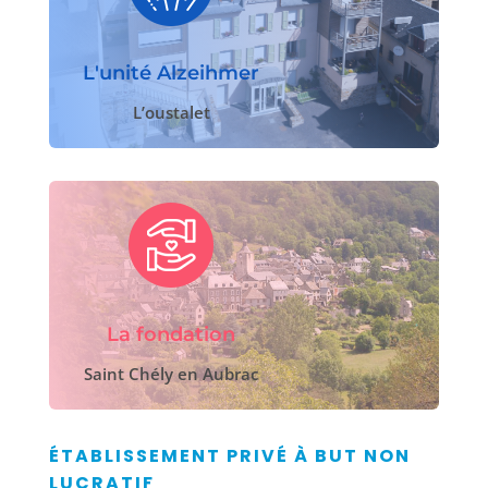
L'unité Alzeihmer
L’oustalet
La fondation
Saint Chély en Aubrac
ÉTABLISSEMENT PRIVÉ À BUT NON
LUCRATIF